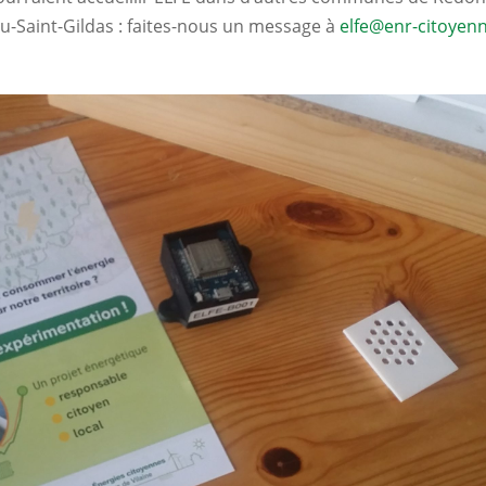
-Saint-Gildas : faites-nous un message à
elfe@enr-citoyenn