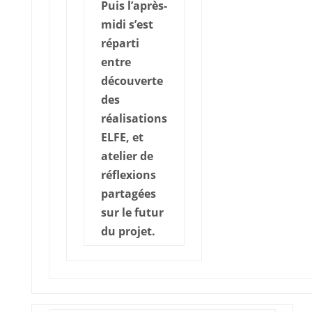
Puis l’après-
midi s’est
réparti
entre
découverte
des
réalisations
ELFE, et
atelier de
réflexions
partagées
sur le futur
du projet.